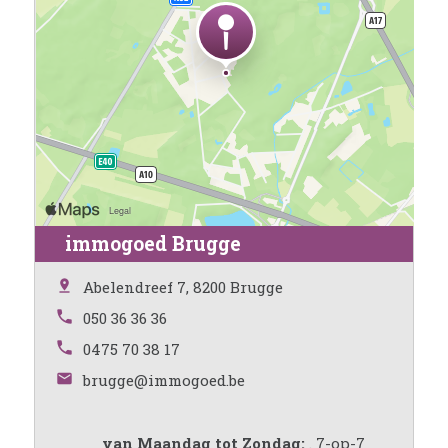
immogoed Brugge
Abelendreef 7, 8200 Brugge
050 36 36 36
0475 70 38 17
brugge@immogoed.be
van Maandag tot Zondag:
. 7-op-7