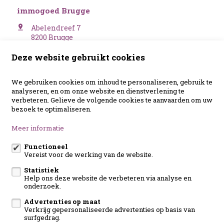
immogoed Brugge
Abelendreef 7
8200 Brugge
immogoed Bouillon
Deze website gebruikt cookies
Chemin des Falloises 59
6830 Bouillon
We gebruiken cookies om inhoud te personaliseren, gebruik te
analyseren, en om onze website en dienstverlening te
Volg ons op:
verbeteren. Gelieve de volgende cookies te aanvaarden om uw
bezoek te optimaliseren.
Meer informatie
eigenaarslogin
Functioneel
Vereist voor de werking van de website.
Te koop
Contact
Statistiek
Help ons deze website de verbeteren via analyse en
Onze diensten
Klanten aan het woord
Nieuws
onderzoek.
Wijzig cookie voorkeuren
Advertenties op maat
Verkrijg gepersonaliseerde advertenties op basis van
surfgedrag.