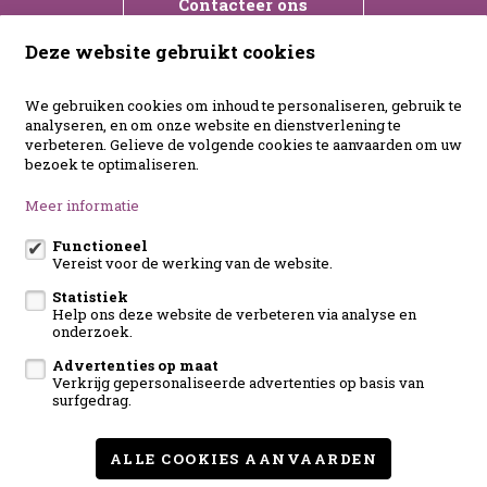
Contacteer ons
Deze website gebruikt cookies
immogoed Brugge
We gebruiken cookies om inhoud te personaliseren, gebruik te
analyseren, en om onze website en dienstverlening te
Abelendreef 7
verbeteren. Gelieve de volgende cookies te aanvaarden om uw
8200 Brugge
bezoek te optimaliseren.
immogoed Bouillon
Meer informatie
Chemin des Falloises 59
6830 Bouillon
Functioneel
Vereist voor de werking van de website.
Volg ons op:
Statistiek
Help ons deze website de verbeteren via analyse en
onderzoek.
Advertenties op maat
Verkrijg gepersonaliseerde advertenties op basis van
eigenaarslogin
surfgedrag.
Te koop
Contact
ALLE COOKIES AANVAARDEN
Onze diensten
Klanten aan het woord
Nieuws